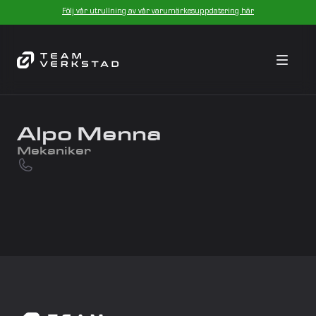
Följ vår utrullning av vår varumärkesuppdatering här
Alpo Menna
Mekaniker