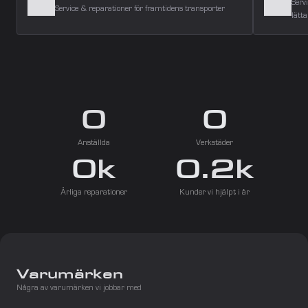
Serv
Service & reparationer för framtidens transporter
lätta
0
0
Anställda
Verkstäder
0
k
0
.2k
Årliga reparationer
Kunder vi hjälpt i år
Varumärken
Några av varumärken vi jobbar med