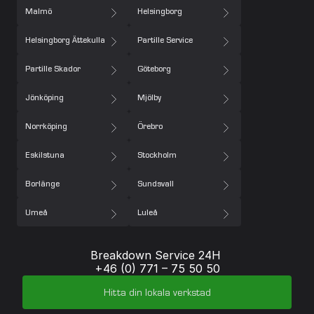
Malmö
Helsingborg
Helsingborg Ättekulla
Partille Service
Partille Skador
Göteborg
Jönköping
Mjölby
Norrköping
Örebro
Eskilstuna
Stockholm
Borlänge
Sundsvall
Umeå
Luleå
Breakdown Service 24H 
+46 (0) 771 – 75 50 50
Hitta din lokala verkstad