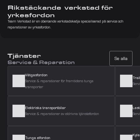
Rikstäckande  verkstad för  
yrkesfordon
Team Verkstad är en oberoende verkstadskedja specialiserad på service och 
reparationer av yrkesfordon.
Tjänster
Se alla
Service & Reparation
Vätgasfordon
Trai
Service & reparationer för framtidens tunga
Serv
transporter
Elektriska transportbilar
Last
Service & reparationer av eldrivna tjänstefordon
Serv
Kyla
Tunga elfordon