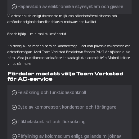
Reparation av elektroniska styrsystem och givare
Vi arbetar alltid enligt de senaste miljö- och säkerhetsföreskrifterna och 
använder originaldelar eller delar av motsvarande kvalitet.
Snabb hjälp – minimal stilleståndstid
En trasig AC är mer än bara en komfortfråga – det kan påverka säkerheten och 
arbetsförmågan. Med Team Verkstad Breakdown Service 24/7 är hjälpen alltid 
nära. Våra jourbilar och verkstäder är strategiskt placerade från Malmö i söder 
till Luleå i norr.
Fördelar med att välja Team Verkstad 
för AC-service
Felsökning och funktionskontroll
Byte av kompressor, kondensor och förångare
Täthetskontroll och läcksökning
Påfyllning av köldmedium enligt gällande miljökrav