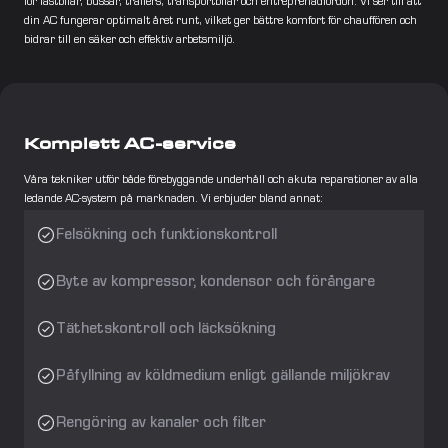
för lastbilar, bussar, trailers, transportbilar och entreprenadfordon. Vi ser till att 
din AC fungerar optimalt året runt, vilket ger bättre komfort för chauffören och 
bidrar till en säker och effektiv arbetsmiljö.
Komplett AC-service
Våra tekniker utför både förebyggande underhåll och akuta reparationer av alla 
ledande AC-system på marknaden. Vi erbjuder bland annat:
Felsökning och funktionskontroll
Byte av kompressor, kondensor och förångare
Täthetskontroll och läcksökning
Påfyllning av köldmedium enligt gällande miljökrav
Rengöring av kanaler och filter