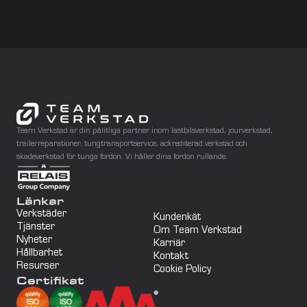
Göteborg
Jönköping
Mjölby
Norrköping
Team Verkstad är din pålitliga partner inom lastbilsverkstad, jourverkstad, 
Örebro
trailerreparationer, tungtransportservice, ackrediterad verkstad och 
skadeverkstad för tunga fordon. Vi håller dina fordon rullande.
Eskilstuna
Stockholm
Länkar
Verkstäder
Kundenkät
Borlänge
Tjänster
Om Team Verkstad
Nyheter
Karriär
Hållbarhet
Sundsvall
Kontakt
Resurser
Cookie Policy
Certifikat
Umeå