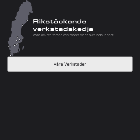
Rikstäckande 
verkstadskedja
Våra ackrediterade verkstäder finns över hela landet.
Våra Verkstäder
Malmö
Helsingborg
Helsingborg Ättekulla
Partille Service
Partille Skador