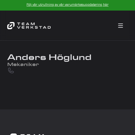
Följ vår utrullning av vår varumärkesuppdatering här
Anders Höglund
Mekaniker