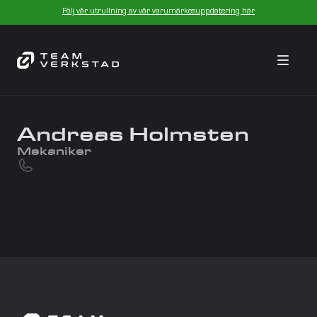
Följ vår utrullning av vår varumärkesuppdatering här
Andreas Holmsten
Mekaniker