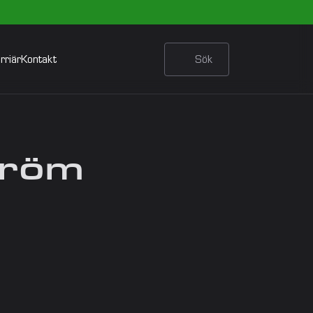
rriär
Kontakt
Sök
tröm