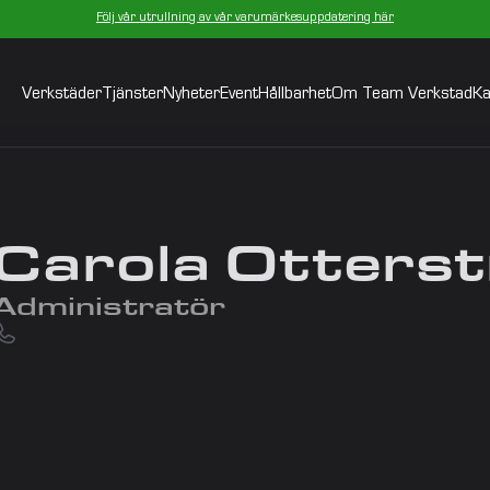
Följ vår utrullning av vår varumärkesuppdatering här
Verkstäder
Tjänster
Nyheter
Event
Hållbarhet
Om Team Verkstad
Ka
Carola Otters
Administratör