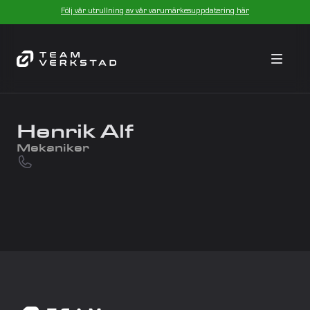
Följ vår utrullning av vår varumärkesuppdatering här
Henrik Alf
Mekaniker