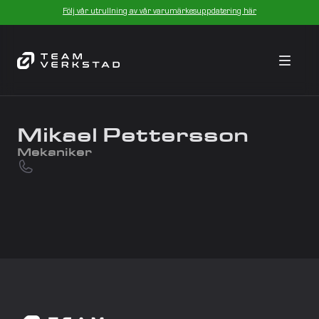
Följ vår utrullning av vår varumärkesuppdatering här
Mikael Pettersson 
Mekaniker