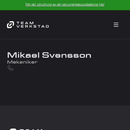
Följ vår utrullning av vår varumärkesuppdatering här
Mikael Svensson
Mekaniker