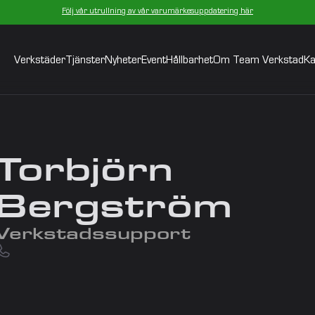
Följ vår utrullning av vår varumärkesuppdatering här
Verkstäder
Tjänster
Nyheter
Event
Hållbarhet
Om Team Verkstad
Ka
Torbjörn 
Bergström
Verkstadssupport