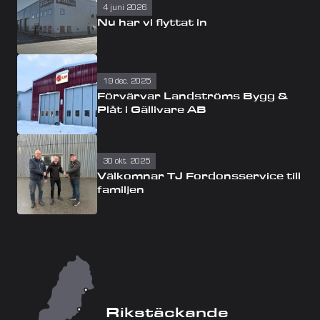
4 juni 2026
Nu har vi flyttat in 
19 dec. 2025
Förvärvar Landströms Bygg & 
Plåt i Gällivare AB 
30 okt. 2025
Välkomnar TJ Fordonsservice till 
familjen
Rikstäckande 