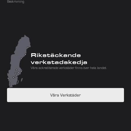
Beskrivning
Rikstäckande 
verkstadskedja
Våra ackrediterade verkstäder finns över hela landet.
Våra Verkstäder
Malmö
Helsingborg