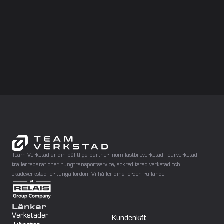
Helsingborg Ättekulla
Partille Service
Partille Skador
Göteborg
Jönköping
Mjölby
Norrköping
Team Verkstad är din pålitliga partner inom lastbilsverkstad, jourverkstad, 
Örebro
trailerreparationer, tungtransportservice, ackrediterad verkstad och 
skadeverkstad för tunga fordon. Vi håller dina fordon rullande.
Eskilstuna
Stockholm
Länkar
Verkstäder
Kundenkät