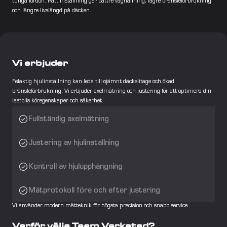
tunga fordon. Rätt inställning ger bättre väghållning, lägre bränsleförbrukning 
och längre livslängd på däcken.
Vi erbjuder
Felaktig hjulinställning kan leda till ojämnt däckslitage och ökad 
bränsleförbrukning. Vi erbjuder axelmätning och justering för att optimera din 
lastbils köregenskaper och säkerhet.
Fullständig axelmätning
Justering av hjulinställning
Kontroll av hjulupphängning
Mätprotokoll före och efter justering
Vi använder modern mätteknik för högsta precision och snabb service.
Varför välja Team Verkstad?