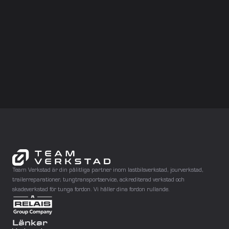
Helsingborg Ättekulla
Partille Service
Partille Skador
Göteborg
Jönköping
Mjölby
Norrköping
Team Verkstad är din pålitliga partner inom lastbilsverkstad, jourverkstad, 
Örebro
trailerreparationer, tungtransportservice, ackrediterad verkstad och 
skadeverkstad för tunga fordon. Vi håller dina fordon rullande.
Eskilstuna
Stockholm
Länkar