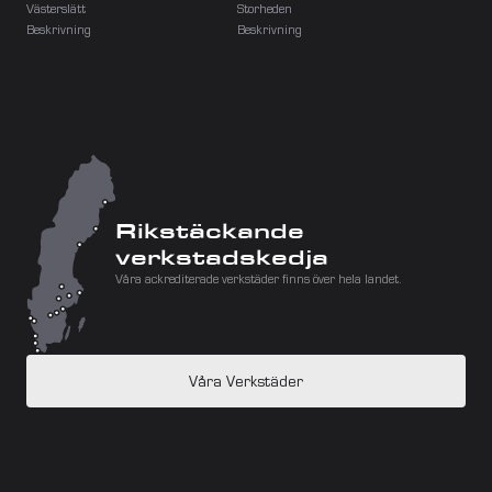
Västerslätt
Storheden
Beskrivning
Beskrivning
Rikstäckande 
verkstadskedja
Våra ackrediterade verkstäder finns över hela landet.
Våra Verkstäder
Malmö
Helsingborg